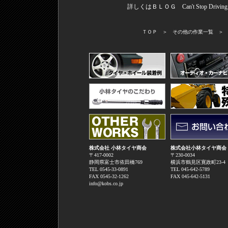
詳しくはＢＬＯＧ Can't Stop Dr
ＴＯＰ
＞
その他の作業一覧
株式会社 小林タイヤ商会
株式会社小林タイヤ商会
〒417-0002
〒230-0034
静岡県富士市依田橋769
横浜市鶴見区寛政町23-
TEL 0545-33-0891
TEL 045-642-5789
FAX 0545-32-1262
FAX 045-642-5131
info@kobs.co.jp