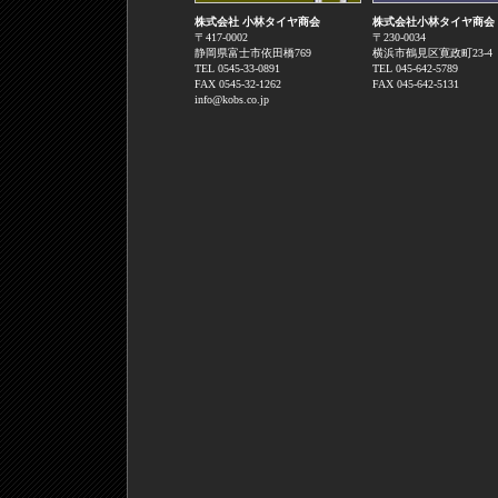
株式会社 小林タイヤ商会
株式会社小林タイヤ商会
〒417-0002
〒230-0034
静岡県富士市依田橋769
横浜市鶴見区寛政町23-
TEL 0545-33-0891
TEL 045-642-5789
FAX 0545-32-1262
FAX 045-642-5131
info@kobs.co.jp