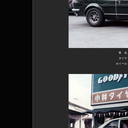
車 名
タイヤ
ホイール