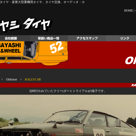
イヤ・産業大型重機用タイヤ、タイヤ交換、オーディオ・カ
HOME
|
P
>
Oldtimer
>
RALLYCAR
当時行われていたラリー(ダートトライアル)の様子です。