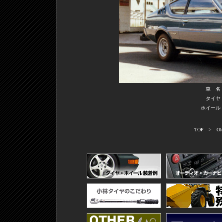
車 名
タイヤ
ホイール
TOP
>
Ol